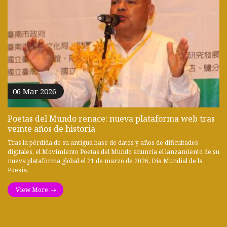
06 Mar 2026
Poetas del Mundo renace: nueva plataforma web tras
veinte años de historia
Tras la pérdida de su antigua base de datos y años de dificultades
digitales, el Movimiento Poetas del Mundo anuncia el lanzamiento de su
nueva plataforma global el 21 de marzo de 2026, Día Mundial de la
Poesía.
View More