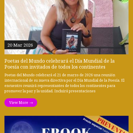
20 Mar 2026
Poetas del Mundo celebrará el Día Mundial de la
Poesía con invitados de todos los continentes
Poetas del Mundo celebrará el 21 de marzo de 2026 una reunión
internacional de su nueva directiva por el Día Mundial de la Poesía. El
encuentro reunirá representantes de todos los continentes para
promover la paz y la unidad. Incluirá presentaciones
View More