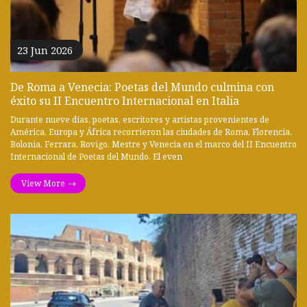
23 Jun 2026
De Roma a Venecia: Poetas del Mundo culmina con
éxito su II Encuentro Internacional en Italia
Durante nueve días, poetas, escritores y artistas provenientes de
América, Europa y África recorrieron las ciudades de Roma, Florencia,
Bolonia, Ferrara, Rovigo, Mestre y Venecia en el marco del II Encuentro
Internacional de Poetas del Mundo. El even
View More