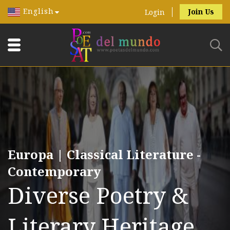
English
Join Us
Login
Europa | Classical Literature -
Contemporary
Diverse Poetry &
Literary Heritage.