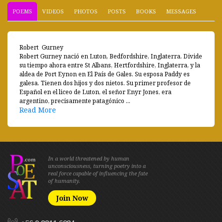
POEMS
VIDEOS
PHOTOS
POSTS
BOOKS
MESSAGES
Robert Gurney
Robert Gurney nació en Luton, Bedfordshire, Inglaterra. Divide
su tiempo ahora entre St Albans, Hertfordshire, Inglaterra, y la
aldea de Port Eynon en El País de Gales. Su esposa Paddy es
galesa. Tienen dos hijos y dos nietos. Su primer profesor de
Español en el liceo de Luton, el señor Enyr Jones, era
argentino, precisamente patagónico ...
Read More
In a world threatened by human
unconsciousness, turning poetry into a
real force capable of influencing the fate
of humanity.
Join Now