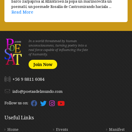
barco zarpaproa al Atlánticoen la popa un marinorecita un
poemaSí, un poemade Rosalía de Castromirando haciala ...
Read More
In a world threatened by human
unconsciousness, turning poetry into a
real force capable of influencing the fate
of humanity.
Join Now
+56 9 8811 6084
info@poetasdelmundo.com
Follow us on:
Useful Links
Home
Events
Manifest