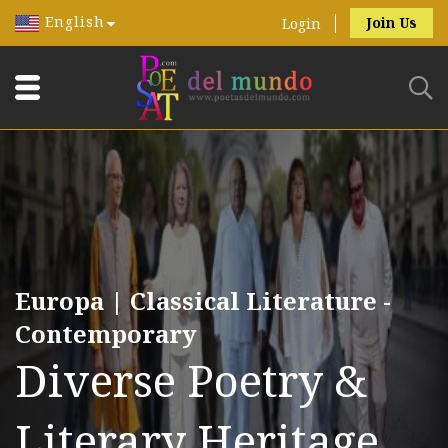
English
Join Us
Login
Europa | Classical Literature -
Contemporary
Diverse Poetry &
Literary Heritage.