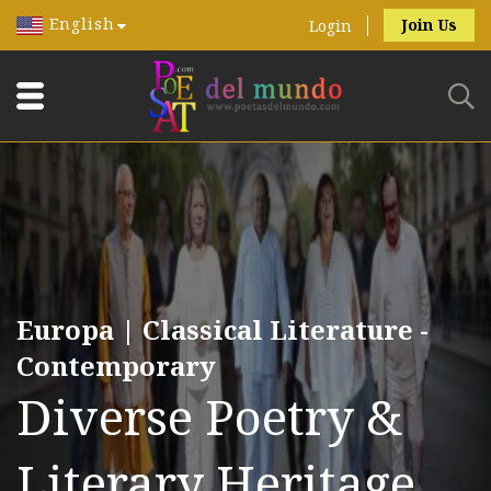
English
Join Us
Login
Europa | Classical Literature -
Contemporary
Diverse Poetry &
Literary Heritage.