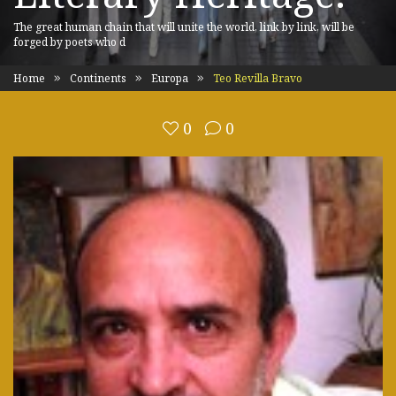
The great human chain that will unite the world, link by link, will be
forged by poets who d
Home
Continents
Europa
Teo Revilla Bravo
0
0