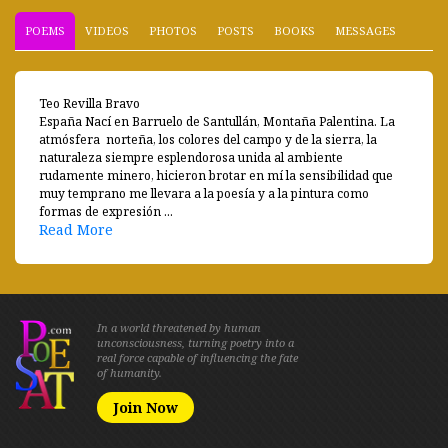
POEMS
VIDEOS
PHOTOS
POSTS
BOOKS
MESSAGES
Teo Revilla Bravo
España Nací en Barruelo de Santullán, Montaña Palentina. La
atmósfera norteña, los colores del campo y de la sierra, la
naturaleza siempre esplendorosa unida al ambiente
rudamente minero, hicieron brotar en mí la sensibilidad que
muy temprano me llevara a la poesía y a la pintura como
formas de expresión ...
Read More
In a world threatened by human
unconsciousness, turning poetry into a
real force capable of influencing the fate
of humanity.
Join Now