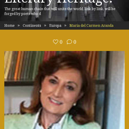
The great human chain that will unite the world, link by link, will be
forged by poets who d
Home
Continents
Europa
Maria del Carmen Aranda
0
0