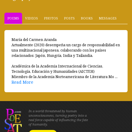
POEMS
VIDEOS
PHOTOS
POSTS
BOOKS
MESSAGES
María del Carmen Aranda
Actualmente (2020) desempeña un cargo de responsabilidad en
una multinacional japonesa, colaborando con los países
relacionados: Japón, Hungría, India y Tailandia.
Académica de la Academia Internacional de Ciencias,
Tecnología, Educación y Humanidades (AICTEH)
Miembro de la Academia Norteamericana de Literatura Mo ...
Read More
In a world threatened by human
unconsciousness, turning poetry into a
real force capable of influencing the fate
of humanity.