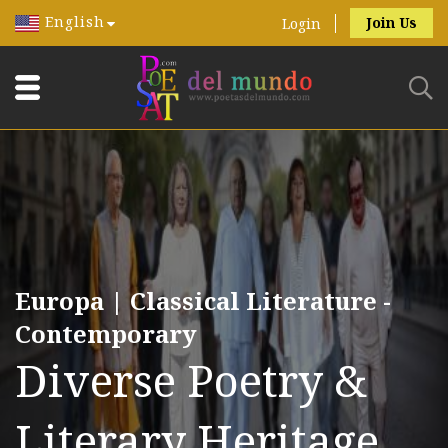
English
Join Us
Login
Europa | Classical Literature -
Contemporary
Diverse Poetry &
Literary Heritage.