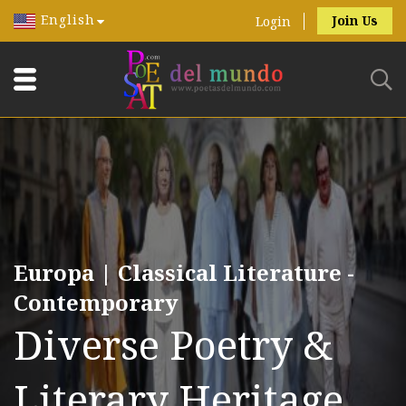
English
Join Us
Login
Europa | Classical Literature -
Contemporary
Diverse Poetry &
Literary Heritage.