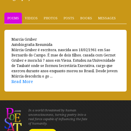
POEMS
VIDEOS
PHOTOS
POSTS
BOOKS
MESSAGES
Marcia Gruber
Autobiografia Resumida
Márcia Gruber é escritora, nascida aos 18/02/1961 em Sao
Bernardo do Campo. É mae de dois filhos, casada com Gernot
Gruber e mora há 7 anos em Viena. Estudou na Universidade
de Taubaté onde se formou Secretária Executiva, cargo que
exerceu durante anos enquanto morou no Brasil. Desde jovem
Márcia descobriu o go ...
Read More
In a world threatened by human
unconsciousness, turning poetry into a
real force capable of influencing the fate
of humanity.