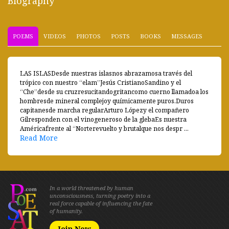
Biography
POEMS
VIDEOS
PHOTOS
POSTS
BOOKS
MESSAGES
LAS ISLASDesde nuestras islasnos abrazamosa través del
trópico con nuestro “elam”Jesús CristianoSandino y el
“Che”desde su cruzresucitandogritancomo cuerno llamadoa los
hombresde mineral complejoy químicamente puros.Duros
capitanesde marcha regularArturo Lópezy el compañero
Gilresponden con el vinogeneroso de la glebaEs nuestra
Américafrente al “Norterevuelto y brutalque nos despr ...
Read More
In a world threatened by human
unconsciousness, turning poetry into a
real force capable of influencing the fate
of humanity.
Join Now