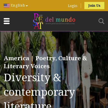
English
Join Us
Login
America | Poetry, Culture &
Literary Voices
Diversity &
contemporary
literature.