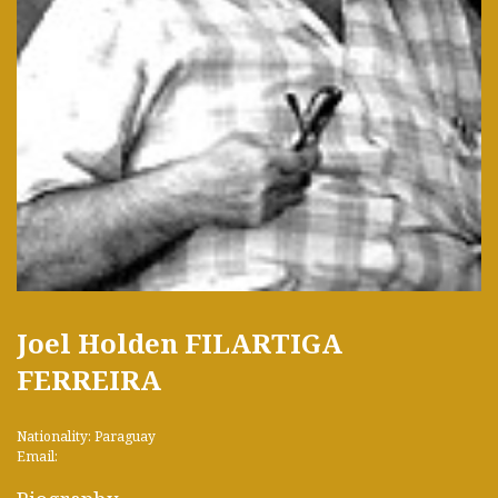
Joel Holden FILARTIGA
FERREIRA
Nationality: Paraguay
Email: