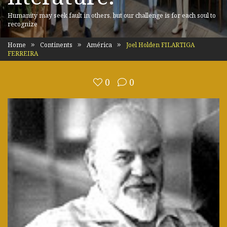
Humanity may seek fault in others, but our challenge is for each soul to
recognize
Home
Continents
América
Joel Holden FILARTIGA
FERREIRA
0
0