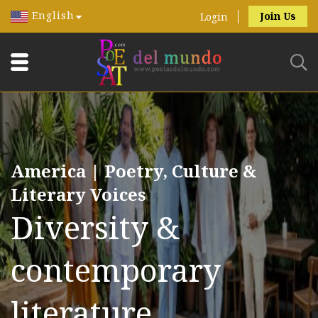
English
Join Us
Login
America | Poetry, Culture &
Literary Voices
Diversity &
contemporary
literature.