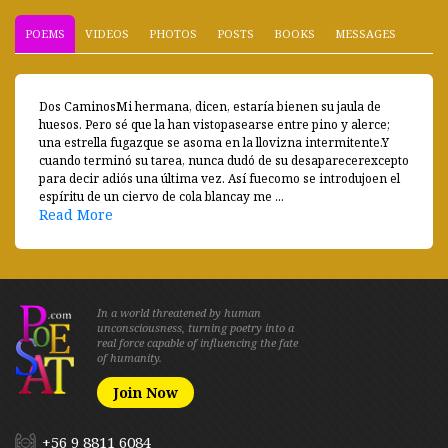
POEMS
VIDEOS
PHOTOS
POSTS
BOOKS
MESSAGES
Dos CaminosMi hermana, dicen, estaría bienen su jaula de
huesos. Pero sé que la han vistopasearse entre pino y alerce;
una estrella fugazque se asoma en la llovizna intermitente.Y
cuando terminó su tarea, nunca dudó de su desaparecerexcepto
para decir adiós una última vez. Así fuecomo se introdujoen el
espíritu de un ciervo de cola blancay me ...
Read More
In a world threatened by human
unconsciousness, turning poetry into a
real force capable of influencing the fate
of humanity.
Join Now
+56 9 8811 6084