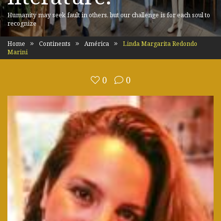
Humanity may seek fault in others, but our challenge is for each soul to
recognize
Home
Continents
América
Linda Margarita Redondo
Marini
0
0