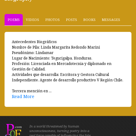
POEMS
VIDEOS
PHOTOS
POSTS
BOOKS
MESSAGES
Antecedentes Biográficos
Nombre de Pila: Linda Margarita Redondo Marini
Pseudónimo: Lindamar
Lugar de Nacimiento: Tegucigalpa, Honduras.
Profesión: Licenciada en Mercadotecnia y diplomado en
Gestión de Calidad.
Actividades que desarrolla: Escritora y Gestora Cultural
Independiente. Agente de desarrollo productivo V Región Chile.
Tercera mención en ...
Read More
In a world threatened by human
unconsciousness, turning poetry into a
real force capable of influencing the fate