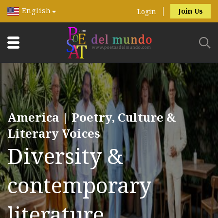
English
Join Us
Login
America | Poetry, Culture &
Literary Voices
Diversity &
contemporary
literature.