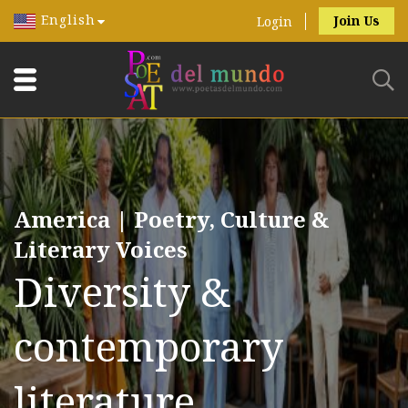
English
Join Us
Login
America | Poetry, Culture &
Literary Voices
Diversity &
contemporary
literature.