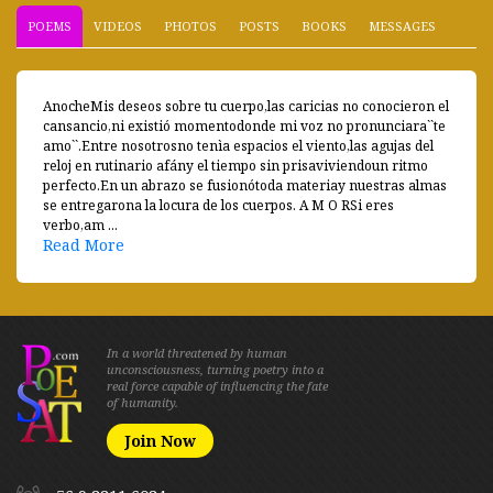
POEMS
VIDEOS
PHOTOS
POSTS
BOOKS
MESSAGES
AnocheMis deseos sobre tu cuerpo,las caricias no conocieron el
cansancio,ni existió momentodonde mi voz no pronunciara``te
amo``.Entre nosotrosno tenìa espacios el viento,las agujas del
reloj en rutinario afány el tiempo sin prisaviviendoun ritmo
perfecto.En un abrazo se fusionótoda materiay nuestras almas
se entregarona la locura de los cuerpos. A M O RSi eres
verbo,am ...
Read More
In a world threatened by human
unconsciousness, turning poetry into a
real force capable of influencing the fate
of humanity.
Join Now