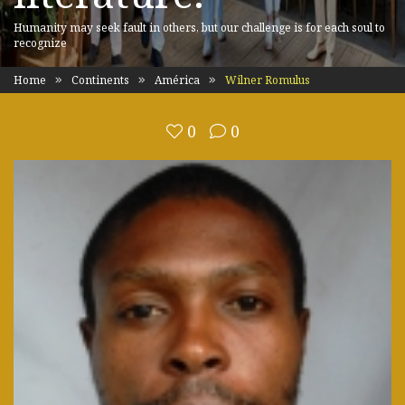
Humanity may seek fault in others, but our challenge is for each soul to
recognize
Home
Continents
América
Wilner Romulus
0
0