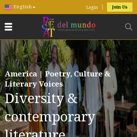
English
Join Us
Login
America | Poetry, Culture &
Literary Voices
Diversity &
contemporary
literature.