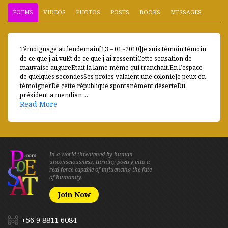
POEMS
VIDEOS
PHOTOS
POSTS
BOOKS
MESSAGES
Témoignage au lendemain[13 – 01 -2010]Je suis témoinTémoin
de ce que j’ai vuEt de ce que j’ai ressentiCette sensation de
mauvaise augureEtait la lame même qui tranchait.En l’espace
de quelques secondesSes proies valaient une colonieJe peux en
témoignerDe cette république spontanément déserteDu
président a mendian ...
Read More
In a world threatened by human
unconsciousness, turning poetry into a
real force capable of influencing the fate
of humanity.
Join Now
+56 9 8811 6084