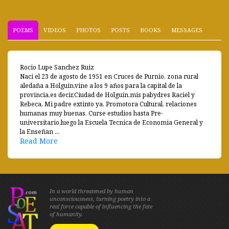
POEMS
VIDEOS
PHOTOS
POSTS
BOOKS
MESSAGES
Rocio Lupe Sanchez Ruiz
Naci el 23 de agosto de 1951 en Cruces de Purnio, zona rural
aledaña a Holguin,vine a los 9 años para la capital de la
provincia,es decir,Ciudad de Holguin,mis pabydres Raciel y
Rebeca, Mi padre extinto ya. Promotora Cultural, relaciones
humanas muy buenas. Curse estudios hasta Pre-
universitario,luego la Escuela Tecnica de Economia General y
la Enseñan ...
Read More
In a world threatened by human
unconsciousness, turning poetry into a
real force capable of influencing the fate
of humanity.