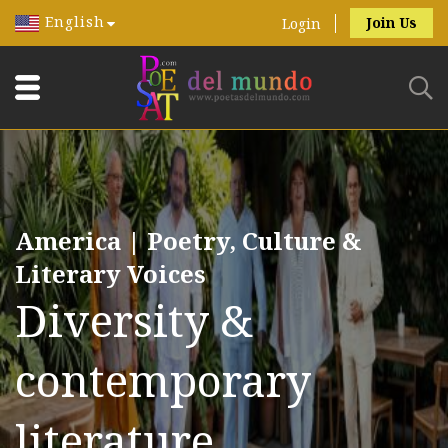
English
Join Us
Login
America | Poetry, Culture &
Literary Voices
Diversity &
contemporary
literature.