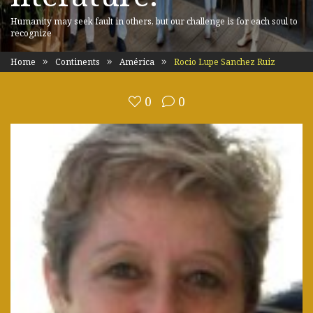
Humanity may seek fault in others, but our challenge is for each soul to
recognize
Home
Continents
América
Rocio Lupe Sanchez Ruiz
0
0