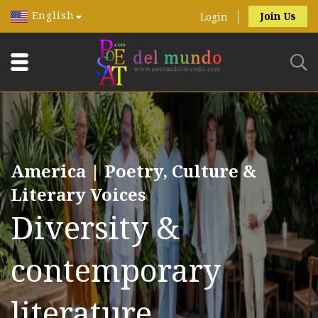
English
Join Us
Login
America | Poetry, Culture &
Literary Voices
Diversity &
contemporary
literature.