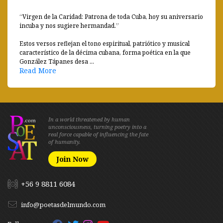
“Virgen de la Caridad: Patrona de toda Cuba, hoy su aniversario
incuba y nos sugiere hermandad.”
Estos versos reflejan el tono espiritual, patriótico y musical
característico de la décima cubana, forma poética en la que
González Tápanes desa ...
Read More
In a world threatened by human
unconsciousness, turning poetry into a
real force capable of influencing the fate
of humanity.
Join Now
+56 9 8811 6084
info@poetasdelmundo.com