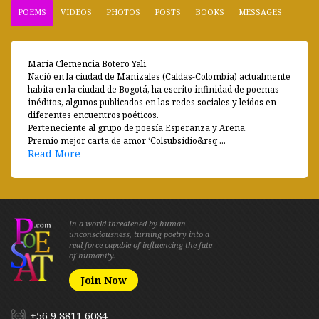
POEMS
VIDEOS
PHOTOS
POSTS
BOOKS
MESSAGES
María Clemencia Botero Yali
Nació en la ciudad de Manizales (Caldas-Colombia) actualmente
habita en la ciudad de Bogotá, ha escrito infinidad de poemas
inéditos, algunos publicados en las redes sociales y leídos en
diferentes encuentros poéticos.
Perteneciente al grupo de poesía Esperanza y Arena.
Premio mejor carta de amor ‘Colsubsidio&rsq ...
Read More
In a world threatened by human
unconsciousness, turning poetry into a
real force capable of influencing the fate
of humanity.
Join Now
+56 9 8811 6084