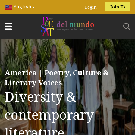
English
Join Us
Login
America | Poetry, Culture &
Literary Voices
Diversity &
contemporary
literature.