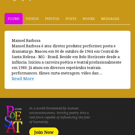
POEMS
VIDEOS
PHOTOS
POSTS
BOOKS
MESSAGES
Manoel Barbosa
Manoel Barbosa é ator, diretor, produtor, performer, poeta e
dramaturgo. Nasceu em 06 de outubro de 1964 em Central de
Santa Helena - MG - Brasil. Reside em Belo Horizonte desde a
infância. Iniciou a carreira poética e teatral profissionalmente
em 1980. Já atuou em diversos espetáculos teatrais,
performances, filmes curta-metragem, vídeo dan ...
Read More
In a world threatened by human
unconsciousness, turning poetry into a
real force capable of influencing the fate
of humanity.
Join Now