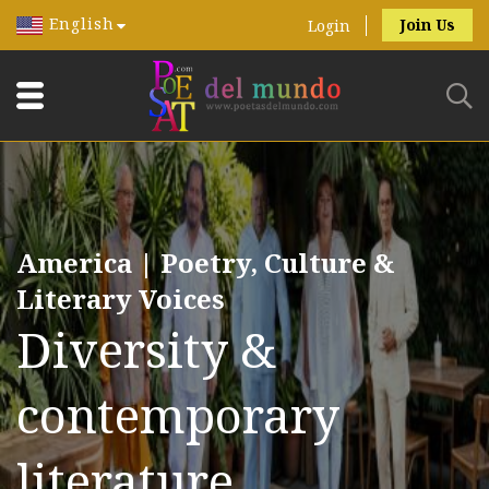
English
Join Us
Login
America | Poetry, Culture &
Literary Voices
Diversity &
contemporary
literature.