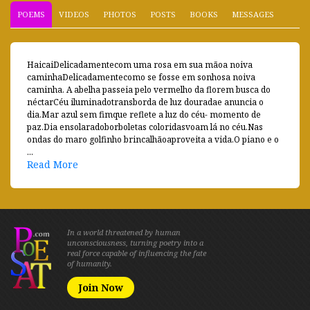
POEMS
VIDEOS
PHOTOS
POSTS
BOOKS
MESSAGES
HaicaiDelicadamentecom uma rosa em sua mãoa noiva
caminhaDelicadamentecomo se fosse em sonhosa noiva
caminha. A abelha passeia pelo vermelho da florem busca do
néctarCéu iluminadotransborda de luz douradae anuncia o
dia.Mar azul sem fimque reflete a luz do céu- momento de
paz.Dia ensolaradoborboletas coloridasvoam lá no céu.Nas
ondas do maro golfinho brincalhãoaproveita a vida.O piano e o
...
Read More
In a world threatened by human
unconsciousness, turning poetry into a
real force capable of influencing the fate
of humanity.
Join Now