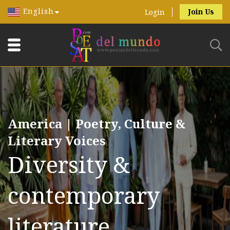
English
Join Us
Login
America | Poetry, Culture &
Literary Voices
Diversity &
contemporary
literature.