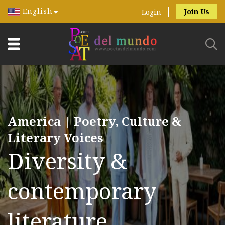
English
Join Us
Login
America | Poetry, Culture &
Literary Voices
Diversity &
contemporary
literature.