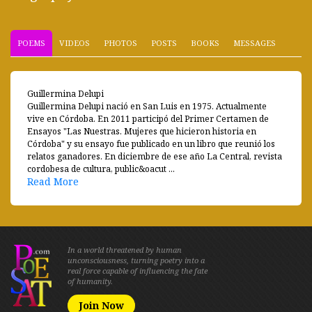
POEMS
VIDEOS
PHOTOS
POSTS
BOOKS
MESSAGES
Guillermina Delupi
Guillermina Delupi nació en San Luis en 1975. Actualmente
vive en Córdoba. En 2011 participó del Primer Certamen de
Ensayos "Las Nuestras. Mujeres que hicieron historia en
Córdoba" y su ensayo fue publicado en un libro que reunió los
relatos ganadores. En diciembre de ese año La Central, revista
cordobesa de cultura, public&oacut ...
Read More
In a world threatened by human
unconsciousness, turning poetry into a
real force capable of influencing the fate
of humanity.
Join Now