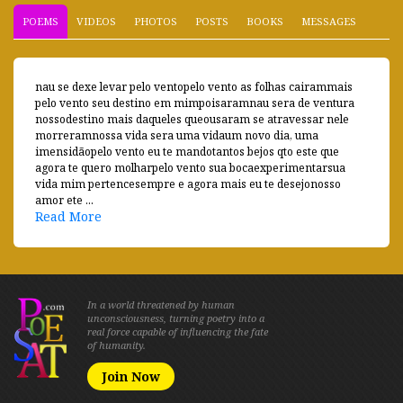
POEMS
VIDEOS
PHOTOS
POSTS
BOOKS
MESSAGES
nau se dexe levar pelo ventopelo vento as folhas cairammais
pelo vento seu destino em mimpoisaramnau sera de ventura
nossodestino mais daqueles queousaram se atravessar nele
morreramnossa vida sera uma vidaum novo dia, uma
imensidãopelo vento eu te mandotantos bejos qto este que
agora te quero molharpelo vento sua bocaexperimentarsua
vida mim pertencesempre e agora mais eu te desejonosso
amor ete ...
Read More
In a world threatened by human
unconsciousness, turning poetry into a
real force capable of influencing the fate
of humanity.
Join Now