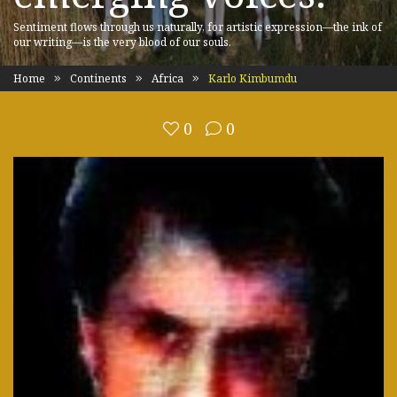
Sentiment flows through us naturally, for artistic expression—the ink of
our writing—is the very blood of our souls.
Home
Continents
Africa
Karlo Kimbumdu
0
0