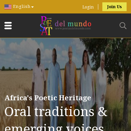
English
Join Us
Login
Africa's Poetic Heritage
Oral traditions &
emerging voices.