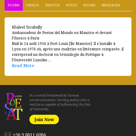
POEMS
VIDEOS
PHOTOS
POSTS
BOOKS
MESSAGES
Khaleel Torabully
Ambassadeur de Poetas del Mundo en Maurice et devant
l'Unesco à Paris
Naît le 14 août 1956 à Port-Louis [île Maurice]. Il s'installe à
Lyon en 1976 où, après une maîtrise en littérature comparée, il
entreprend un doctorat en Sémiologie du Poétique à
l'Université Lumi&e ...
Read More
In a world threatened by human
unconsciousness, turning poetry into a
real force capable of influencing the fate
of humanity.
Join Now
+56 9 8811 6084