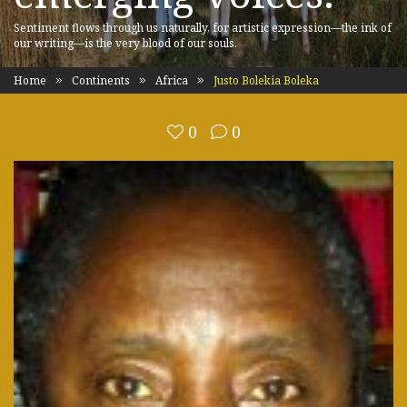
Sentiment flows through us naturally, for artistic expression—the ink of
our writing—is the very blood of our souls.
Home
Continents
Africa
Justo Bolekia Boleka
0
0