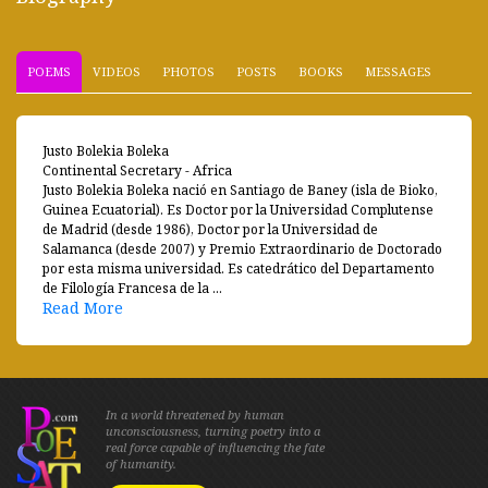
POEMS
VIDEOS
PHOTOS
POSTS
BOOKS
MESSAGES
Justo Bolekia Boleka
Continental Secretary - Africa
Justo Bolekia Boleka nació en Santiago de Baney (isla de Bioko,
Guinea Ecuatorial). Es Doctor por la Universidad Complutense
de Madrid (desde 1986), Doctor por la Universidad de
Salamanca (desde 2007) y Premio Extraordinario de Doctorado
por esta misma universidad. Es catedrático del Departamento
de Filología Francesa de la ...
Read More
In a world threatened by human
unconsciousness, turning poetry into a
real force capable of influencing the fate
of humanity.