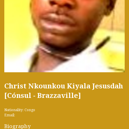
Christ Nkounkou Kiyala Jesusdah
[Cónsul - Brazzaville]
Nationality: Congo
Email:
Biography