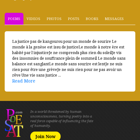
POEMS
VIDEOS
PHOTOS
POSTS
BOOKS
MESSAGES
La justice pas de kangourou pour un monde de sourire Le
monde à la genèse est issu de justiceLe monde à notre ère est
habité par l’injusticeJe ne comprends plus rien du soleilJe vis
des insomnies de souffrance plein de sommeil Le monde sans
balance est sanglantLe monde sans sourire est lentJe ne suis
rien pour être une grèveJe ne suis rien pour ne pas avoir un
rêve Une vie sans justice ...
Read More
In a world threatened by human
unconsciousness, turning poetry into a
real force capable of influencing the fate
of humanity.
Join Now