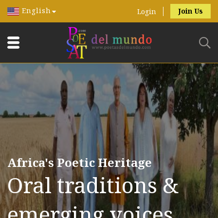
English
Join Us
Login
Africa's Poetic Heritage
Oral traditions &
emerging voices.