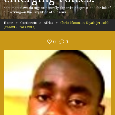
Sentiment flows through us naturally, for artistic expression—the ink of
our writing—is the very blood of our souls.
Home
Continents
Africa
Christ Nkounkou Kiyala Jesusdah
[Cónsul - Brazzaville]
0
0