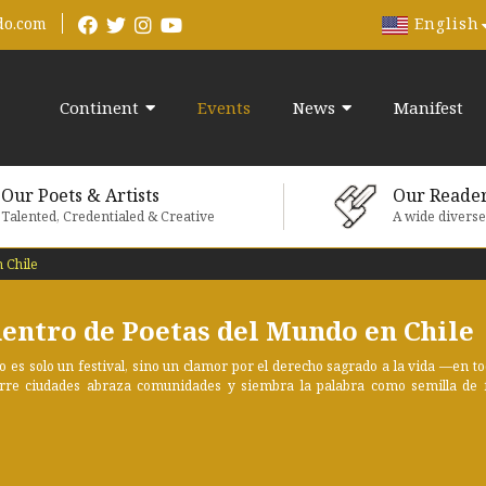
English
do.com
Continent
Events
News
Manifest
Our Poets & Artists
Our Reade
Talented, Credentialed & Creative
A wide divers
 Chile
entro de Poetas del Mundo en Chile
o es solo un festival, sino un clamor por el derecho sagrado a la vida —en t
orre ciudades abraza comunidades y siembra la palabra como semilla de f