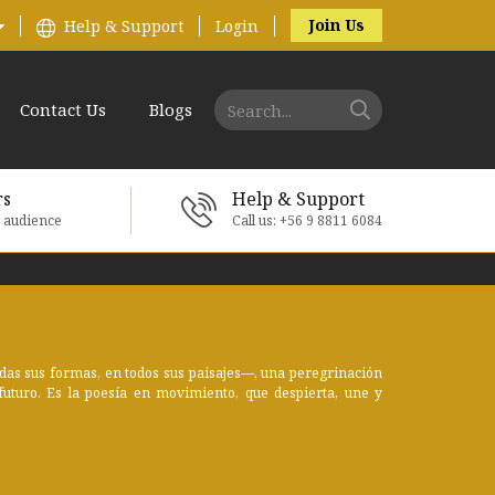
Join Us
Help & Support
Login
Contact Us
Blogs
rs
Help & Support
e audience
Call us: +56 9 8811 6084
odas sus formas, en todos sus paisajes—, una peregrinación
uturo. Es la poesía en movimiento, que despierta, une y