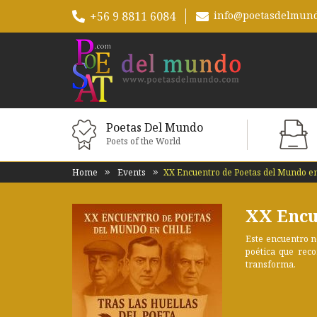
+56 9 8811 6084
info@poetasdelmun
Poetas Del Mundo
Poets of the World
Home
Events
XX Encuentro de Poetas del Mundo en
XX Encu
Este encuentro n
poética que rec
transforma.