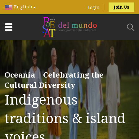
English
Join Us
Login
Oceania | Celebrating the
Cultural Diversity
Indigenous
traditions & island
voices.