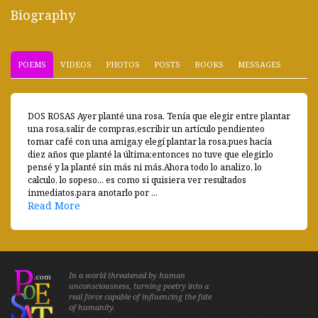
Biography
POEMS
VIDEOS
PHOTOS
POSTS
BOOKS
MESSAGES
DOS ROSAS Ayer planté una rosa. Tenía que elegir entre plantar
una rosa,salir de compras,escribir un artículo pendienteo
tomar café con una amiga,y elegí plantar la rosa,pues hacía
diez años que planté la última;entonces no tuve que elegir,lo
pensé y la planté sin más ni más.Ahora todo lo analizo, lo
calculo, lo sopeso... es como si quisiera ver resultados
inmediatos,para anotarlo por ...
Read More
In a world threatened by human
unconsciousness, turning poetry into a
real force capable of influencing the fate
of humanity.