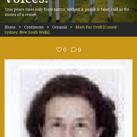
True peace rises only from justice; without it, peace is false, cold as the
stones of a cemet
Home
Continents
Oceania
Mari-Paz Ovidi [Consul -
Sydney, New South Wells]
0
0