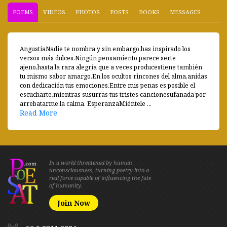
POEMS
VIDEOS
PHOTOS
POSTS
BOOKS
MESSAGES
AngustiaNadie te nombra y sin embargo,has inspirado los
versos más dulces.Ningún pensamiento parece serte
ajeno,hasta la rara alegría que a veces producestiene también
tu mismo sabor amargo.En los ocultos rincones del alma,anidas
con dedicación tus emociones.Entre mis penas es posible el
escucharte,mientras susurras tus tristes cancionesufanada por
arrebatarme la calma. EsperanzaMiéntele ...
Read More
In a world threatened by human
unconsciousness, turning poetry into a
real force capable of influencing the fate
of humanity.
Join Now