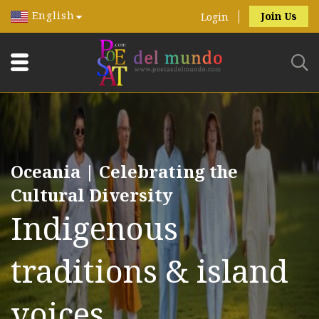
English
Join Us
Login
Oceania | Celebrating the
Cultural Diversity
Indigenous
traditions & island
voices.