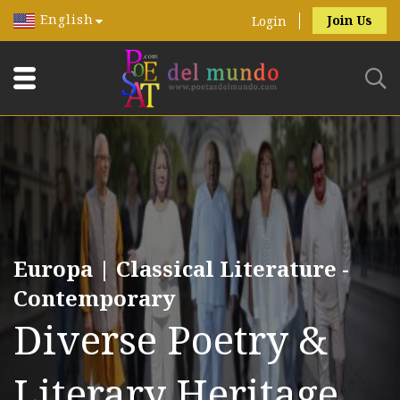
English
Join Us
Login
Europa | Classical Literature -
Contemporary
Diverse Poetry &
Literary Heritage.