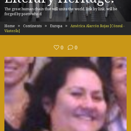
The great human chain that will unite the world, link by link, will be
forged by poets who d
Home
Continents
Europa
América Alarcón Rojas [Cónsul -
Västerås]
0
0