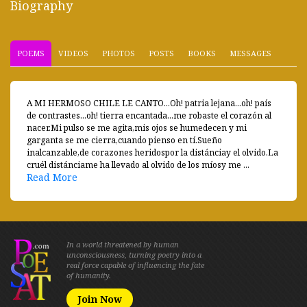
Biography
POEMS
VIDEOS
PHOTOS
POSTS
BOOKS
MESSAGES
A MI HERMOSO CHILE LE CANTO...Oh! patria lejana...oh! país
de contrastes...oh! tierra encantada...me robaste el corazón al
nacer.Mi pulso se me agita,mis ojos se humedecen y mi
garganta se me cierra,cuando pienso en tí.Sueño
inalcanzable,de corazones heridospor la distánciay el olvido.La
cruél distánciame ha llevado al olvido de los míosy me ...
Read More
In a world threatened by human
unconsciousness, turning poetry into a
real force capable of influencing the fate
of humanity.
Join Now