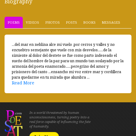
Biography
POEMS
VIDEOS
PHOTOS
POSTS
BOOKS
MESSAGES
...del mar en neblina alce mi vuelo ,por cerros y valles y no
encuebtro semejante que vuele con mis desvelos......de la
simiente al dolor del destete se fue como parto indeseado el
sueño del hombre de la paz para un mundo tan soslayado por la
armonia del poeta enamorado......peregrino del amor y
prisionero del canto ...ensancho mi voz entre mar y cordillera
para quedarme en tu mirada que alumbra ...
Read More
In a world threatened by human
unconsciousness, turning poetry into a
real force capable of influencing the fate
of humanity.