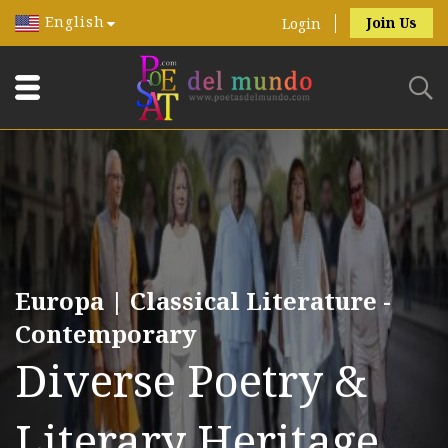
English
Join Us
Login
Europa | Classical Literature -
Contemporary
Diverse Poetry &
Literary Heritage.