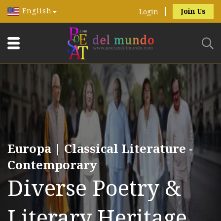
English
Join Us
Login
Europa | Classical Literature -
Contemporary
Diverse Poetry &
Literary Heritage.