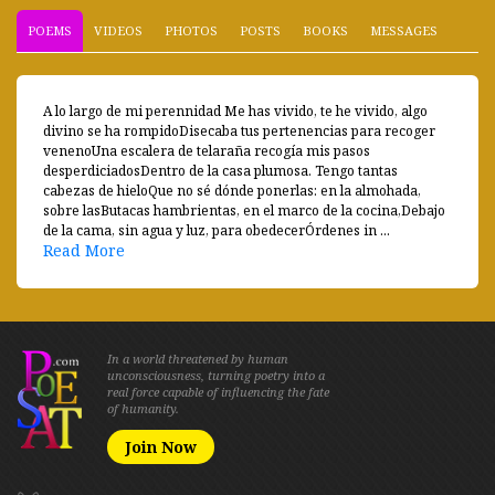
POEMS
VIDEOS
PHOTOS
POSTS
BOOKS
MESSAGES
A lo largo de mi perennidad Me has vivido, te he vivido, algo
divino se ha rompidoDisecaba tus pertenencias para recoger
venenoUna escalera de telaraña recogía mis pasos
desperdiciadosDentro de la casa plumosa. Tengo tantas
cabezas de hieloQue no sé dónde ponerlas: en la almohada,
sobre lasButacas hambrientas, en el marco de la cocina,Debajo
de la cama, sin agua y luz, para obedecerÓrdenes in ...
Read More
In a world threatened by human
unconsciousness, turning poetry into a
real force capable of influencing the fate
of humanity.
Join Now