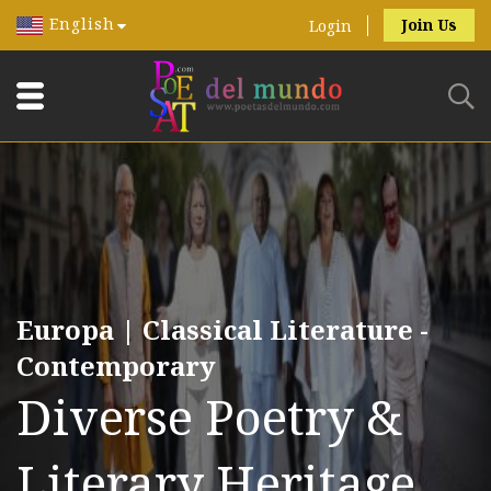
English
Join Us
Login
Europa | Classical Literature -
Contemporary
Diverse Poetry &
Literary Heritage.