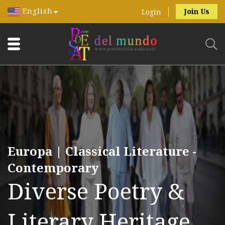
English
Join Us
Login
Europa | Classical Literature -
Contemporary
Diverse Poetry &
Literary Heritage.