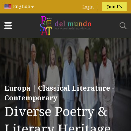
English
Join Us
Login
Europa | Classical Literature -
Contemporary
Diverse Poetry &
Literary Heritage.