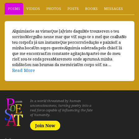
POEMS
VIDEOS
PHOTOS
POSTS
BOOKS
MESSAGES
AlquimiasSe as vistasQue [a]visto daquiMe trouxerem o teu
sorrisoMergulho nesse mar que viE sugo-te o mel que coalhaNo
teu corpoÉs já um instanteQue percorroSedução e paixãoE a
minha bocaUm sopro quenteAlquimia soletrada pelo chãoE lá
que me encontrasEm constante agitaçãoApartei-me do meu
rioE sou-te onda presaMaremoto onde aprumoA minha
solidãoSou nas brumas da memóriaUm corpo sóE na ...
Read More
In a world threatened by human
unconsciousness, turning poetry into a
real force capable of influencing the fate
of humanity.
Join Now