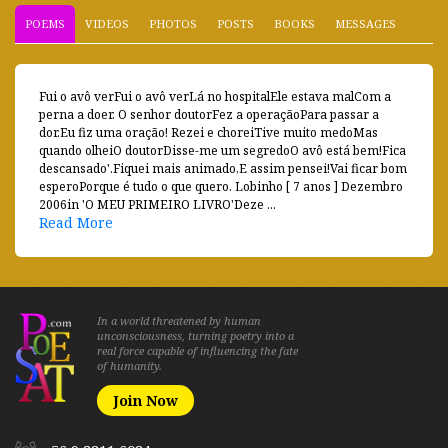
POEMS
VIDEOS
PHOTOS
POSTS
BOOKS
MESSAGES
Fui o avô verFui o avô verLá no hospitalEle estava malCom a
perna a doer. O senhor doutorFez a operaçãoPara passar a
dor.Eu fiz uma oração! Rezei e choreiTive muito medoMas
quando olheiO doutorDisse-me um segredoO avô está bem!Fica
descansado'.Fiquei mais animado,E assim pensei!Vai ficar bom
esperoPorque é tudo o que quero. Lobinho [ 7 anos ] Dezembro
2006in 'O MEU PRIMEIRO LIVRO'Deze ...
Read More
In a world threatened by human
unconsciousness, turning poetry into a
real force capable of influencing the fate
of humanity.
Join Now