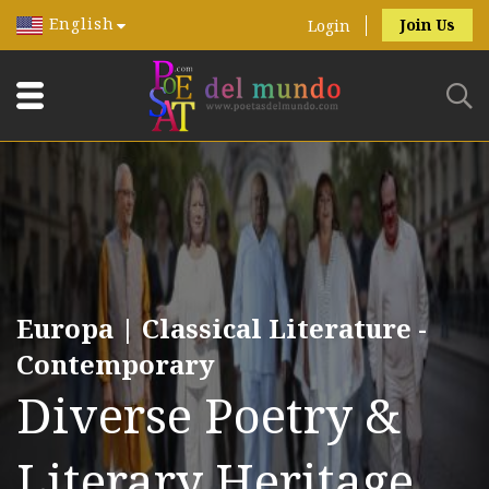
English
Join Us
Login
Europa | Classical Literature -
Contemporary
Diverse Poetry &
Literary Heritage.