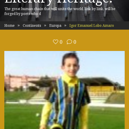
The great human chain that will unite the world, link by link, will be
forged by poets who d
Home
Continents
Europa
Igor Emanuel Lobo Amaro
0
0