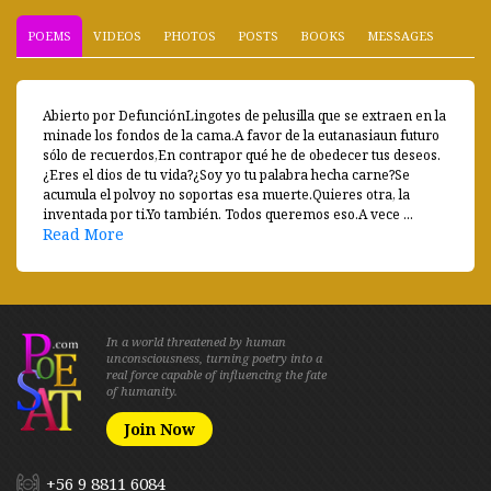
POEMS
VIDEOS
PHOTOS
POSTS
BOOKS
MESSAGES
Abierto por DefunciónLingotes de pelusilla que se extraen en la
minade los fondos de la cama.A favor de la eutanasiaun futuro
sólo de recuerdos,En contrapor qué he de obedecer tus deseos.
¿Eres el dios de tu vida?¿Soy yo tu palabra hecha carne?Se
acumula el polvoy no soportas esa muerte.Quieres otra, la
inventada por ti.Yo también. Todos queremos eso.A vece ...
Read More
In a world threatened by human
unconsciousness, turning poetry into a
real force capable of influencing the fate
of humanity.
Join Now
+56 9 8811 6084