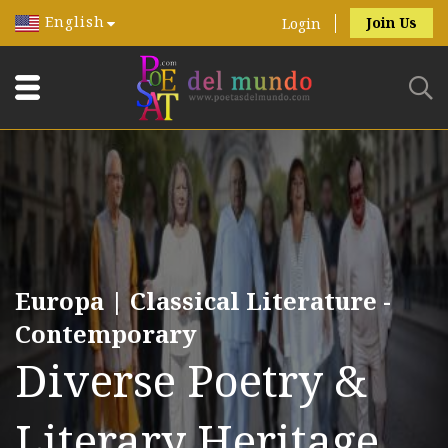
English
Join Us
Login
Europa | Classical Literature -
Contemporary
Diverse Poetry &
Literary Heritage.