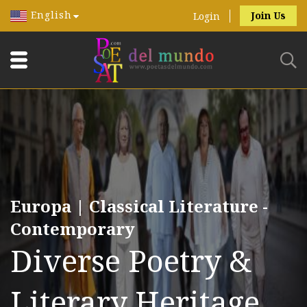
English
Join Us
Login
Europa | Classical Literature -
Contemporary
Diverse Poetry &
Literary Heritage.