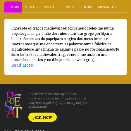
POEMS
VIDEOS
PHOTOS
POSTS
BOOKS
MESSAGES
Chorei-te os traços medievais engoliveneno isolei-me numa
arquelogia de giz e não desenhei mais um grego perfilpara
beijarnão passas do papelpara a ogiva dos meus braços e
morroantes que me encerrem as palavrasnuma fábrica de
significadose uma língua de águame passe no rostoalucinadoTe
lloro los trazos medievales tragoveneno me aíslo en una
arqueologiade tiza y no dibujo másquew un grego ...
Read More
In a world threatened by human
unconsciousness, turning poetry into a
real force capable of influencing the fate
of humanity.
Join Now