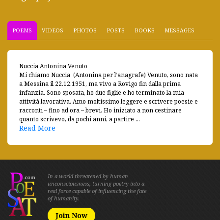
POEMS
VIDEOS
PHOTOS
POSTS
BOOKS
MESSAGES
Nuccia Antonina Venuto
Mi chiamo Nuccia (Antonina per l’anagrafe) Venuto, sono nata
a Messina il 22.12.1951, ma vivo a Rovigo fin dalla prima
infanzia. Sono sposata, ho due figlie e ho terminato la mia
attività lavorativa. Amo moltissimo leggere e scrivere poesie e
racconti – fino ad ora – brevi. Ho iniziato a non cestinare
quanto scrivevo, da pochi anni, a partire ...
Read More
In a world threatened by human
unconsciousness, turning poetry into a
real force capable of influencing the fate
of humanity.
Join Now