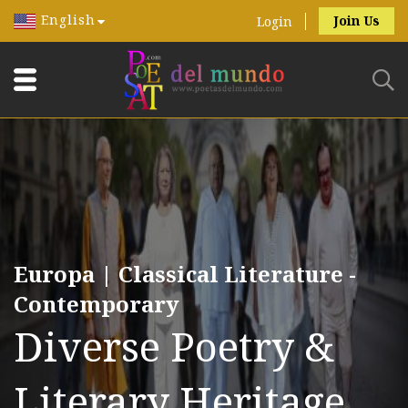
English
Join Us
Login
Europa | Classical Literature -
Contemporary
Diverse Poetry &
Literary Heritage.