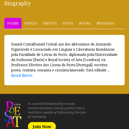
Biography
POEMS
VIDEOS
PHOTOS
POSTS
BOOKS
MESSAGES
Daniel CristalDaniel Cristal, um dos altérnimos de Armando
Figueiredo é Licenciado em Línguas e Literaturas Românicas
pela Faculdade de Letras do Porto, diplomado pela Universidade
da Sorbonne [Paris] e Royal Society of Arts [Londres]; ex-
Professor Efectivo dos Liceus do Porto [Portugal], escritor,
poeta, contista, ensaísta e cronista laureado. Está editado ...
Read More
In a world threatened by human
unconsciousness, turning poetry into a
real force capable of influencing the fate
of humanity.
Join Now