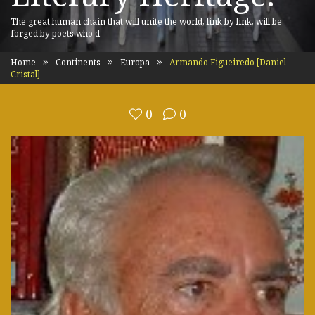
The great human chain that will unite the world, link by link, will be
forged by poets who d
Home
Continents
Europa
Armando Figueiredo [Daniel
Cristal]
0
0