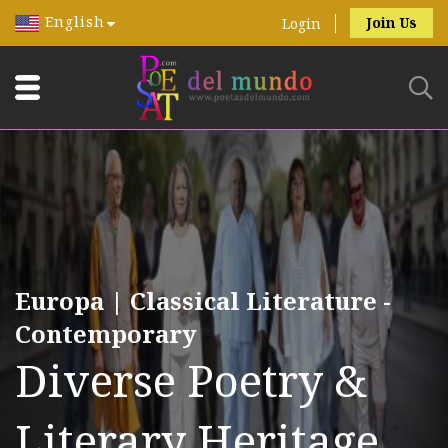
English
Join Us
Login
Europa | Classical Literature -
Contemporary
Diverse Poetry &
Literary Heritage.