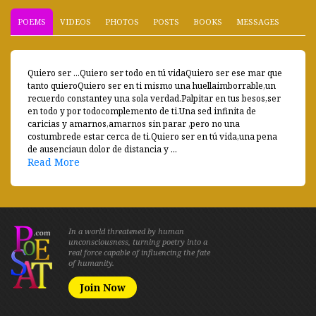
POEMS
VIDEOS
PHOTOS
POSTS
BOOKS
MESSAGES
Quiero ser ...Quiero ser todo en tú vidaQuiero ser ese mar que
tanto quieroQuiero ser en ti mismo una huellaimborrable,un
recuerdo constantey una sola verdad.Palpitar en tus besos,ser
en todo y por todocomplemento de ti.Una sed infinita de
caricias y amarnos,amarnos sin parar ,pero no una
costumbrede estar cerca de ti.Quiero ser en tú vida,una pena
de ausenciaun dolor de distancia y ...
Read More
In a world threatened by human
unconsciousness, turning poetry into a
real force capable of influencing the fate
of humanity.
Join Now