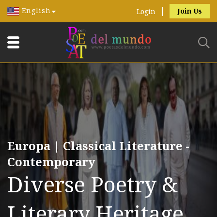
English
Join Us
Login
Europa | Classical Literature -
Contemporary
Diverse Poetry &
Literary Heritage.