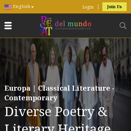
English
Join Us
Login
Europa | Classical Literature -
Contemporary
Diverse Poetry &
Literary Heritage.