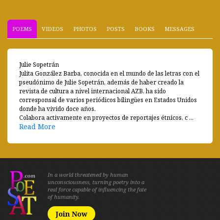
POEMS
VIDEOS
PHOTOS
POSTS
BOOKS
MESSAGES
Julie Sopetrán
Julita González Barba, conocida en el mundo de las letras con el
pseudónimo de Julie Sopetrán, además de haber creado la
revista de cultura a nivel internacional AZB, ha sido
corresponsal de varios periódicos bilingües en Estados Unidos
donde ha vivido doce años.
Colabora activamente en proyectos de reportajes étnicos, c ...
Read More
In a world threatened by human
unconsciousness, turning poetry into a
real force capable of influencing the fate
of humanity.
Join Now