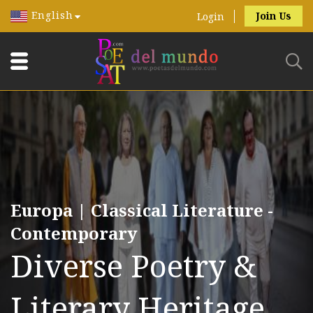
English
Join Us
Login
Europa | Classical Literature -
Contemporary
Diverse Poetry &
Literary Heritage.