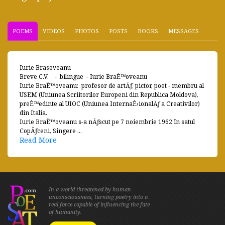
POEMS
VIDEOS
PHOTOS
POSTS
BOOKS
MESSAGES
Iurie Brasoveanu
Breve C.V. - bilingue - Iurie BraÈ™oveanu
Iurie BraÈ™oveanu: profesor de artÄƒ, pictor, poet - membru al
USEM (Uniunea Scriitorilor Europeni din Republica Moldova),
preÈ™edinte al UIOC (Uniunea InternaÈ›ionalÄƒ a Creativilor)
din Italia.
Iurie BraÈ™oveanu s-a nÄƒscut pe 7 noiembrie 1962 în satul
CopÄƒceni, Singere ...
Read More
In a world threatened by human
unconsciousness, turning poetry into a
real force capable of influencing the fate
of humanity.