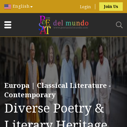
English
Join Us
Login
Europa | Classical Literature -
Contemporary
Diverse Poetry &
Literary Heritage.