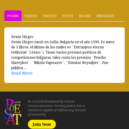
POEMS
VIDEOS
PHOTOS
POSTS
BOOKS
MESSAGES
Denis Olegov
Denis Olegov nació en Sofía, Bulgaria en el año 1998. Es autor
de 5 libros, el último de los cuales es ¨Extranjero eterno¨
(editorial ¨Léxico¨). Tiene varios premios poéticos de
competiciones búlgaras, tales como los premios ¨Pencho
Slaveykov¨, ¨Nikola Vaptsarov¨, ¨Dimitar Boyadjiev¨. Fue
publica ...
Read More
In a world threatened by human
unconsciousness, turning poetry into a
real force capable of influencing the fate
of humanity.
Join Now