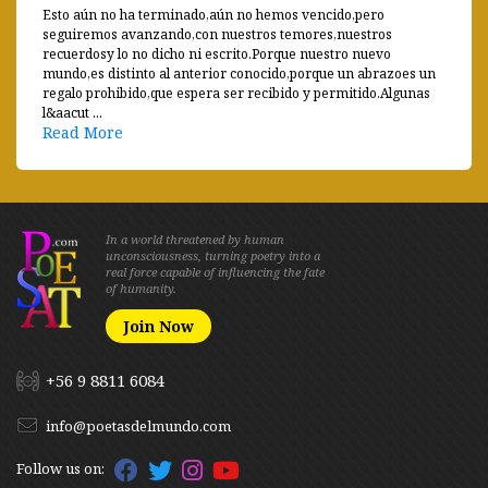
Esto aún no ha terminado,aún no hemos vencido,pero
seguiremos avanzando,con nuestros temores,nuestros
recuerdosy lo no dicho ni escrito.Porque nuestro nuevo
mundo,es distinto al anterior conocido,porque un abrazoes un
regalo prohibido,que espera ser recibido y permitido.Algunas
l&aacut ...
Read More
In a world threatened by human
unconsciousness, turning poetry into a
real force capable of influencing the fate
of humanity.
Join Now
+56 9 8811 6084
info@poetasdelmundo.com
Follow us on: