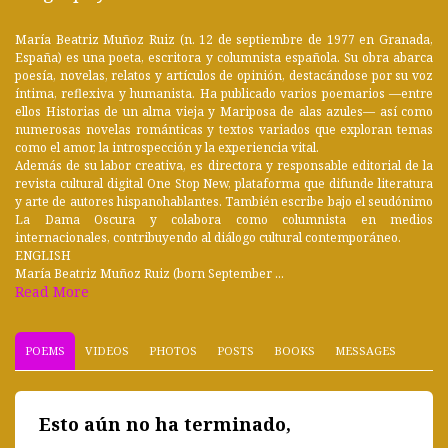
María Beatriz Muñoz Ruiz (n. 12 de septiembre de 1977 en Granada,
España) es una poeta, escritora y columnista española. Su obra abarca
poesía, novelas, relatos y artículos de opinión, destacándose por su voz
íntima, reflexiva y humanista. Ha publicado varios poemarios —entre
ellos Historias de un alma vieja y Mariposa de alas azules— así como
numerosas novelas románticas y textos variados que exploran temas
como el amor, la introspección y la experiencia vital.
Además de su labor creativa, es directora y responsable editorial de la
revista cultural digital One Stop New, plataforma que difunde literatura
y arte de autores hispanohablantes. También escribe bajo el seudónimo
La Dama Oscura y colabora como columnista en medios
internacionales, contribuyendo al diálogo cultural contemporáneo.
ENGLISH
María Beatriz Muñoz Ruiz (born September ...
Read More
POEMS
VIDEOS
PHOTOS
POSTS
BOOKS
MESSAGES
Esto aún no ha terminado,