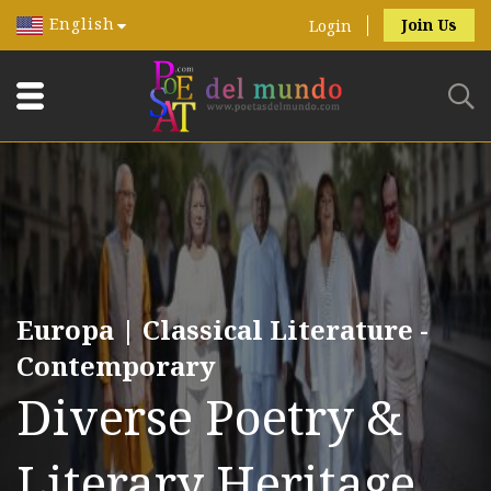
English
Join Us
Login
Europa | Classical Literature -
Contemporary
Diverse Poetry &
Literary Heritage.