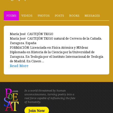
POEMS
VIDEOS
PHOTOS
POSTS
BOOKS
MESSAGES
María José CASTEJÓN TRIGO
María José CASTEJÓN TRIGO natural de Cervera de la Cañada.
Zaragoza. España
FORMACIÓN: Licenciada en Física Atómica y NUclear.
Diplomada en Historia de la Ciencia por la Universidad de
Zaragoza. En Teología por el Instituto Internacional de Teología
de Madrid. En Cinem ...
Read More
In a world threatened by human
unconsciousness, turning poetry into a
real force capable of influencing the fate
of humanity.
Join Now