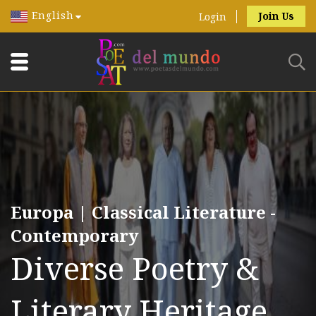
English
Join Us
Login
Europa | Classical Literature -
Contemporary
Diverse Poetry &
Literary Heritage.