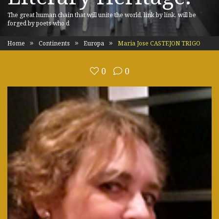
The great human chain that will unite the world, link by link, will be
forged by poets who d
Home
Continents
Europa
Maria Jose CASTEJON TRIGO
0
0