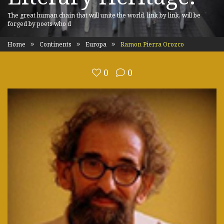
The great human chain that will unite the world, link by link, will be
forged by poets who d
Home
Continents
Europa
Ramon Pierra Orozco
0
0