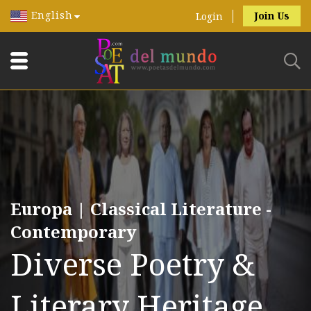
English
Join Us
Login
Europa | Classical Literature -
Contemporary
Diverse Poetry &
Literary Heritage.