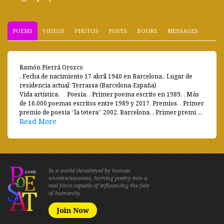
POEMS
VIDEOS
PHOTOS
POSTS
BOOKS
MESSAGES
Ramón Pierrá Orozco
. Fecha de nacimiento 17 abril 1940 en Barcelona.. Lugar de
residencia actual: Terrassa (Barcelona-España)
Vida artística. Poesía. . Primer poema escrito en 1989. . Más
de 16.000 poemas escritos entre 1989 y 2017. Premios. . Primer
premio de poesia “la tetera” 2002. Barcelona. . Primer premi ...
Read More
In a world threatened by human
unconsciousness, turning poetry into a
real force capable of influencing the fate
of humanity.
Join Now