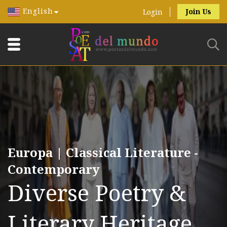
English
Join Us
Login
Europa | Classical Literature -
Contemporary
Diverse Poetry &
Literary Heritage.