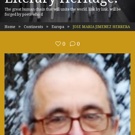
The great human chain that will unite the world, link by link, will be
forged by poets who d
Home
Continents
Europa
JOSE MARIA JIMENEZ HERRERA
0
0