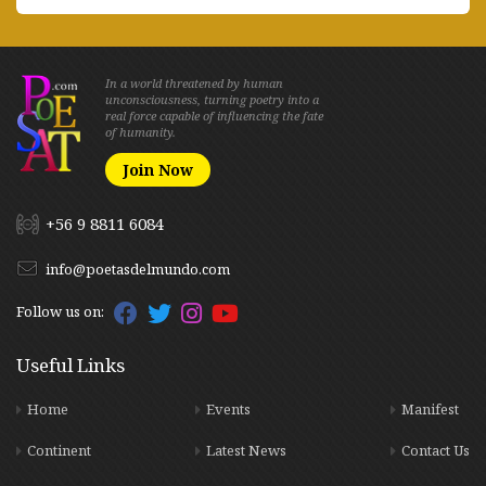
In a world threatened by human
unconsciousness, turning poetry into a
real force capable of influencing the fate
of humanity.
Join Now
+56 9 8811 6084
info@poetasdelmundo.com
Follow us on:
Useful Links
Home
Events
Manifest
Continent
Latest News
Contact Us