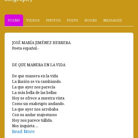
POEMS
VIDEOS
PHOTOS
POSTS
BOOKS
MESSAGES
JOSÉ MARÍA JIMÉNEZ HERRERA
Poeta español.-
DE QUE MANERA EN LA VIDA
De que manera en la vida
La ilusión se va cambiando.
La que ayer nos parecía
La más bella de las bellas
Hoy se ofrece a nuestra vista
Como un exabrupto andando.
La que ayer nos arrobaba
Con su andar majestuoso
Hoy nos parece tullida,
Nos inquieta ...
Read More