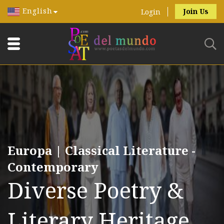
English
Join Us
Login
Europa | Classical Literature -
Contemporary
Diverse Poetry &
Literary Heritage.