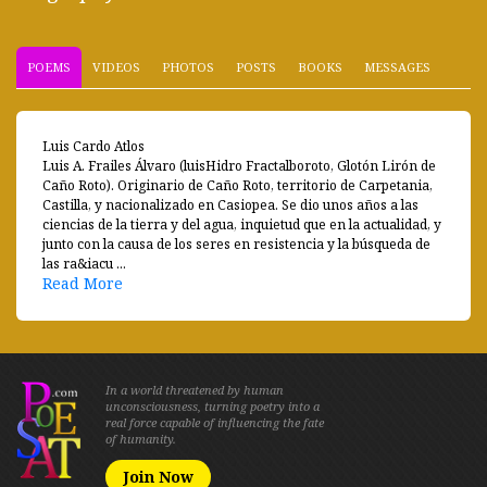
POEMS
VIDEOS
PHOTOS
POSTS
BOOKS
MESSAGES
Luis Cardo Atlos
Luis A. Frailes Álvaro (luisHidro Fractalboroto, Glotón Lirón de
Caño Roto). Originario de Caño Roto, territorio de Carpetania,
Castilla, y nacionalizado en Casiopea. Se dio unos años a las
ciencias de la tierra y del agua, inquietud que en la actualidad, y
junto con la causa de los seres en resistencia y la búsqueda de
las ra&iacu ...
Read More
In a world threatened by human
unconsciousness, turning poetry into a
real force capable of influencing the fate
of humanity.
Join Now