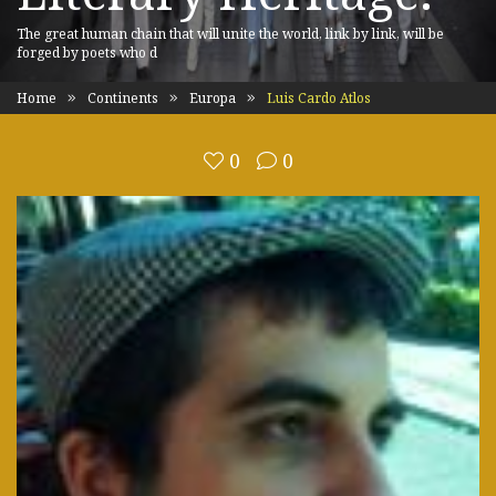
The great human chain that will unite the world, link by link, will be
forged by poets who d
Home
Continents
Europa
Luis Cardo Atlos
0
0