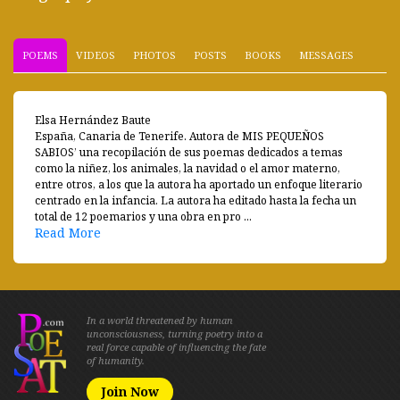
POEMS
VIDEOS
PHOTOS
POSTS
BOOKS
MESSAGES
Elsa Hernández Baute
España, Canaria de Tenerife. Autora de MIS PEQUEÑOS
SABIOS’ una recopilación de sus poemas dedicados a temas
como la niñez, los animales, la navidad o el amor materno,
entre otros, a los que la autora ha aportado un enfoque literario
centrado en la infancia. La autora ha editado hasta la fecha un
total de 12 poemarios y una obra en pro ...
Read More
In a world threatened by human
unconsciousness, turning poetry into a
real force capable of influencing the fate
of humanity.
Join Now