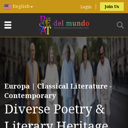
English
Join Us
Login
Europa | Classical Literature -
Contemporary
Diverse Poetry &
Literary Heritage.