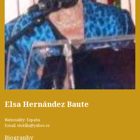
Elsa Hernández Baute
Nationality: España
Email: elsitilla@yahoo.es
Biography