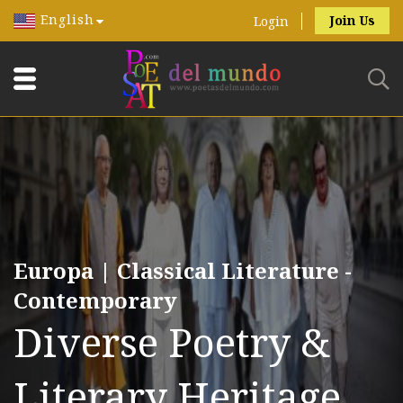
English
Join Us
Login
Europa | Classical Literature -
Contemporary
Diverse Poetry &
Literary Heritage.