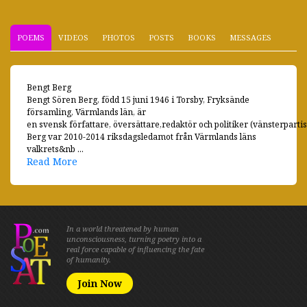
POEMS
VIDEOS
PHOTOS
POSTS
BOOKS
MESSAGES
Bengt Berg
Bengt Sören Berg, född 15 juni 1946 i Torsby, Fryksände
församling, Värmlands län, är
en svensk författare, översättare,redaktör och politiker (vänsterpartist
Berg var 2010-2014 riksdagsledamot från Värmlands läns
valkrets&nb ...
Read More
In a world threatened by human
unconsciousness, turning poetry into a
real force capable of influencing the fate
of humanity.
Join Now