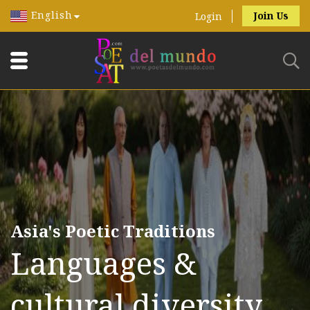
English
Join Us
Login
Asia's Poetic Traditions
Languages &
cultural diversity.