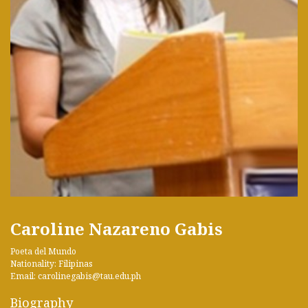
Caroline Nazareno Gabis
Poeta del Mundo
Nationality: Filipinas
Email: carolinegabis@tau.edu.ph
Biography