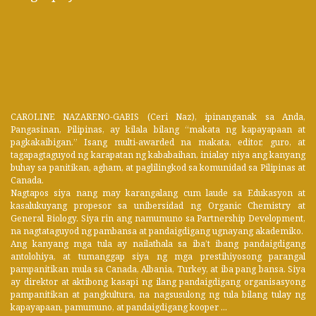
CAROLINE NAZARENO-GABIS (Ceri Naz), ipinanganak sa Anda,
Pangasinan, Pilipinas, ay kilala bilang “makata ng kapayapaan at
pagkakaibigan.” Isang multi-awarded na makata, editor, guro, at
tagapagtaguyod ng karapatan ng kababaihan, inialay niya ang kanyang
buhay sa panitikan, agham, at paglilingkod sa komunidad sa Pilipinas at
Canada.
Nagtapos siya nang may karangalang cum laude sa Edukasyon at
kasalukuyang propesor sa unibersidad ng Organic Chemistry at
General Biology. Siya rin ang namumuno sa Partnership Development,
na nagtataguyod ng pambansa at pandaigdigang ugnayang akademiko.
Ang kanyang mga tula ay nailathala sa iba’t ibang pandaigdigang
antolohiya, at tumanggap siya ng mga prestihiyosong parangal
pampanitikan mula sa Canada, Albania, Turkey, at iba pang bansa. Siya
ay direktor at aktibong kasapi ng ilang pandaigdigang organisasyong
pampanitikan at pangkultura, na nagsusulong ng tula bilang tulay ng
kapayapaan, pamumuno, at pandaigdigang kooper ...