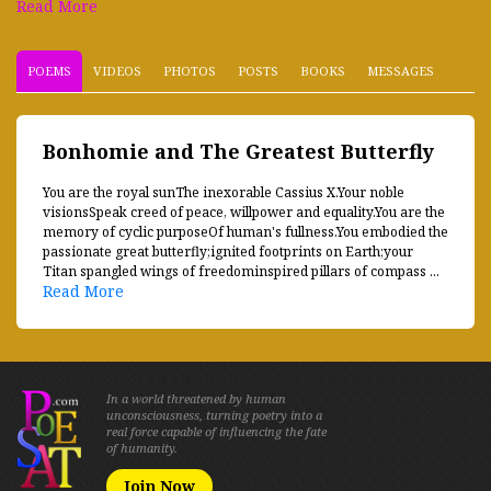
Read More
POEMS
VIDEOS
PHOTOS
POSTS
BOOKS
MESSAGES
Bonhomie and The Greatest Butterfly
You are the royal sunThe inexorable Cassius X.Your noble
visionsSpeak creed of peace, willpower and equality.You are the
memory of cyclic purposeOf human's fullness.You embodied the
passionate great butterfly;ignited footprints on Earth;your
Titan spangled wings of freedominspired pillars of compass ...
Read More
In a world threatened by human
unconsciousness, turning poetry into a
real force capable of influencing the fate
of humanity.
Join Now