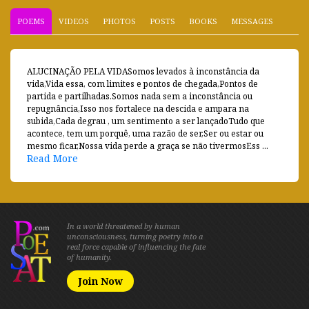
POEMS
VIDEOS
PHOTOS
POSTS
BOOKS
MESSAGES
ALUCINAÇÃO PELA VIDASomos levados à inconstância da
vida,Vida essa, com limites e pontos de chegada,Pontos de
partida e partilhadas.Somos nada sem a inconstância ou
repugnância,Isso nos fortalece na descida e ampara na
subida,Cada degrau , um sentimento a ser lançadoTudo que
acontece, tem um porquê, uma razão de ser,Ser ou estar ou
mesmo ficar,Nossa vida perde a graça se não tivermosEss ...
Read More
In a world threatened by human
unconsciousness, turning poetry into a
real force capable of influencing the fate
of humanity.
Join Now