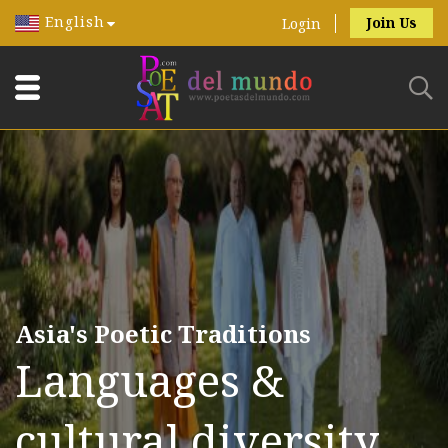
English
Join Us
Login
Asia's Poetic Traditions
Languages &
cultural diversity.