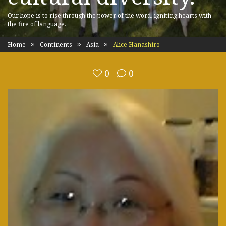
Our hope is to rise through the power of the word, igniting hearts with
the fire of language.
Home
Continents
Asia
Alice Hanashiro
0
0