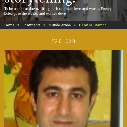
To be a seer at dawn, lifting each soul with love and words. Poetry
belongs to the world, and we are devo
Home
Continents
Mundo Arabe
Hilmi M Dawood
0
0