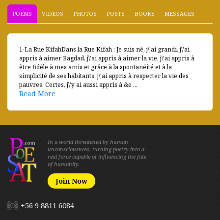
POEMS
VIDEOS
PHOTOS
POSTS
BOOKS
MESSAGES
1-La Rue KifahDans la Rue Kifah : Je suis né, j\'ai grandi, j\'ai
appris à aimer Bagdad, j\'ai appris à aimer la vie, j\'ai appris à
être fidèle à mes amis et grâce à la spontanéité et à la
simplicité de ses habitants, j\'ai appris à respecter la vie des
pauvres. Certes, j\'y ai aussi appris à &e ...
Read More
In a world threatened by human
unconsciousness, turning poetry into a
real force capable of influencing the fate
of humanity.
Join Now
+56 9 8811 6084