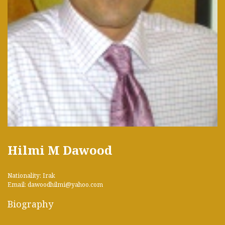
Hilmi M Dawood
Nationality: Irak
Email: dawoodhilmi@yahoo.com
Biography