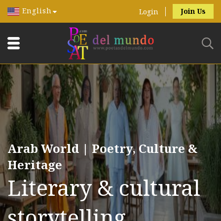
English
Join Us
Login
Arab World | Poetry, Culture &
Heritage
Literary & cultural
storytelling.