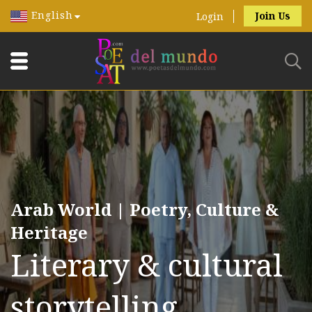
English
Join Us
Login
Arab World | Poetry, Culture &
Heritage
Literary & cultural
storytelling.