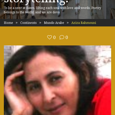
To be a seer at dawn, lifting each soul with love and words. Poetry
belongs to the world, and we are devo
Home
Continents
Mundo Arabe
Aziza Rahmouni
0
0