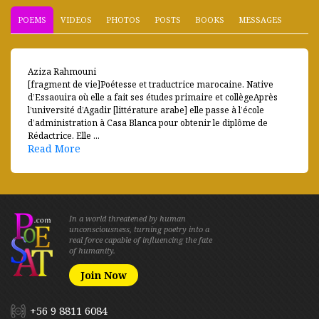
POEMS
VIDEOS
PHOTOS
POSTS
BOOKS
MESSAGES
Aziza Rahmouni
[fragment de vie]Poétesse et traductrice marocaine. Native
d’Essaouira où elle a fait ses études primaire et collègeAprès
l’université d’Agadir [littérature arabe] elle passe à l’école
d’administration à Casa Blanca pour obtenir le diplôme de
Rédactrice. Elle ...
Read More
In a world threatened by human
unconsciousness, turning poetry into a
real force capable of influencing the fate
of humanity.
Join Now
+56 9 8811 6084